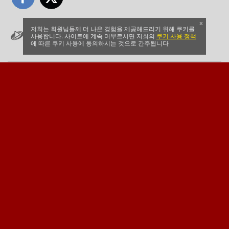
x
저희는 회원님들께 더 나은 경험을 제공해드리기 위해 쿠키를
사용합니다. 사이트에 계속 머무르시면 저희의
쿠키 사용 정책
에 따른 쿠키 사용에 동의하시는 것으로 간주됩니다
만 18세 이상만 이용 가능 - 다파벳(Dafabet) 연령 확인
조치
이 사이트에서 만 18세 미만의 사람이 베팅하는 것은 불
법입니다.
불법적인 베팅을 방지하기 위해, 다파벳(Dafabet)은 제
공된 정보의 진위 여부를 확인하기 위한 검사를 실시할
권리를 보유합니다. 귀하가 만 18세 이상인지 확인하기
위해 제3자를 통한 조회가 이루어질 수 있습니다.
확인 절차를 통해 고객이 만 18세 이상임을 증명할 수
없는 경우, 다파벳(Dafabet)은 연령을 증명할 수 있는
서류를 요청할 권리를 보유합니다. 적절한 연령 증명이
제출될 때까지 고객 계정이 일시 정지되거나 자금이 보
류될 수 있습니다. 국가마다 법적 베팅 가능 연령은 다
를 수 있으므로, 해당 지역의 규정을 직접 확인하시길
권장합니다.