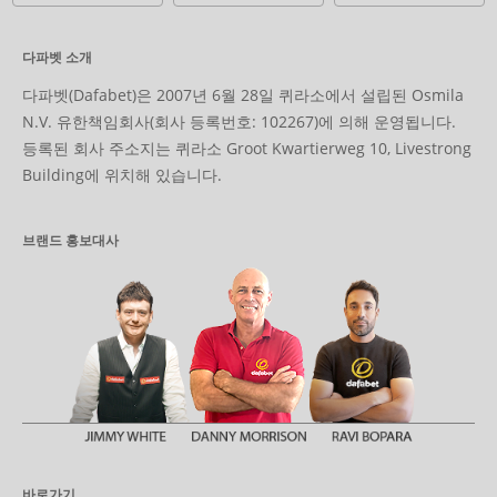
다파벳 소개
다파벳(Dafabet)은 2007년 6월 28일 퀴라소에서 설립된 Osmila
N.V. 유한책임회사(회사 등록번호: 102267)에 의해 운영됩니다.
등록된 회사 주소지는 퀴라소 Groot Kwartierweg 10, Livestrong
Building에 위치해 있습니다.
브랜드 홍보대사
바로가기