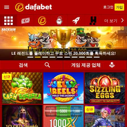
로그인
가입
더 보기
LE 레전드를 플레이하고 무료 스핀 20,000회를 획득하세요!
검색
게임 제공 업체
신규
신규